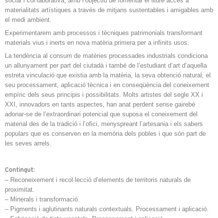
social i col·laborativa, amb l’objectiu de fomentar el lliure accés a
materialitats artístiques a través de mitjans sustentables i amigables amb
el medi ambient.
Experimentarem amb processos i tècniques patrimonials transformant
materials vius i inerts en nova matèria primera per a infinits usos.
La tendència al consum de matèries processades industrials condiciona
un allunyament per part del ciutadà i també de l’estudiant d’art d’aquella
estreta vinculació que existia amb la matèria, la seva obtenció natural, el
seu processament, aplicació tècnica i en conseqüència del coneixement
empíric dels seus principis i possibilitats. Molts artistes del segle XX i
XXI, innovadors en tants aspectes, han anat perdent sense gairebé
adonar-se de l’extraordinari potencial que suposa el coneixement del
material des de la tradició i l’ofici, menyspreant l’artesania i els sabers
populars que es conserven en la memòria dels pobles i que són part de
les seves arrels.
Contingut:
– Reconeixement i recol·lecció d’elements de territoris naturals de
proximitat.
– Minerals i transformació.
– Pigments i aglutinants naturals contextuals. Processament i aplicació.