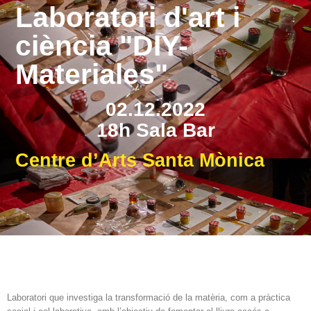
Laboratori d'art i
ciència "DIY-
Materiales"
02.12.2022
18h Sala Bar
Centre d’Arts Santa Mònica
Laboratori que investiga la transformació de la matèria, com a pràctica