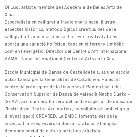
Qi Luo
, artista membre de l’Acadèmia de Belles Arts de
Xina.
Especialista en cal·ligrafia tradicional xinesa, il·lustra
aspectes històrics, metodològics i creatius des de la
cal·ligrafia tradicional xinesa. La seva creativitat ens
aporta una sanació holística, tant en el terreny simbòlic
com en l’energètic. Director del Centre d’Art Internacional
AAMA i Tagus International Center of Arts en la Xina.
Escola Municipal de Dansa de Castelldefels,
és una escola
autoritzada per la Generalitat de Catalunya. Ha estat
centre de pràctiques de la Universitat Ramon Llull i del
Conservatori Superior de Dansa de Valencià Nacho Duato –
ISEAV-, així com ara ho serà del centre superior de dansa de
l’Institut del Teatre. Així mateix, ha col·laborat amb el grup
d’investigació CREARED. La EMDC fomenta des de la
infància l’interès envers la dansa i a atendre l’àmplia
demanda social de cultura artística pràctica.